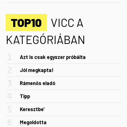
TOP10
VICC A
KATEGÓRIÁBAN
Azt is csak egyszer próbálta
Jól megkapta!
Rámenős eladó
Tipp
Keresztbe'
Megoldotta