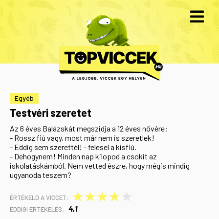
Egyéb
Testvéri szeretet
Az 6 éves Balázskát megszidja a 12 éves nővére:
- Rossz fiú vagy, most már nem is szeretlek!
- Eddig sem szerettél! - felesel a kisfiú.
- Dehogynem! Minden nap kilopod a csokit az
iskolatáskámból. Nem vetted észre, hogy mégis mindig
ugyanoda teszem?
★
★
★
★
★
ÉRTÉKELD A VICCET:
4,1
EDDIGI ÉRTÉKELÉS: