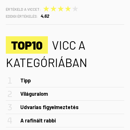
★
★
★
★
★
ÉRTÉKELD A VICCET:
4,62
EDDIGI ÉRTÉKELÉS:
TOP10
VICC A
KATEGÓRIÁBAN
Tipp
Világuralom
Udvarias figyelmeztetés
A rafinált rabbi