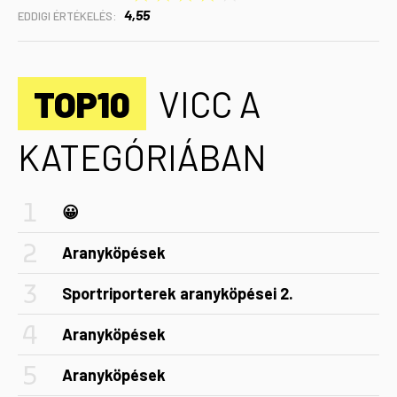
4,55
EDDIGI ÉRTÉKELÉS:
TOP10
VICC A
KATEGÓRIÁBAN
😀
Aranyköpések
Sportriporterek aranyköpései 2.
Aranyköpések
Aranyköpések