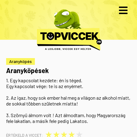
Aranyköpés
Aranyköpések
1. Egy kapcsolat kezdete: én is téged.
Egy kapcsolat vége: te is az enyémet.
2. Az igaz, hogy sok ember hal meg a világon az alkohol miatt,
de sokkal többen születnek miatta!
3. Szörnyű álmom volt ! Azt álmodtam, hogy Magyarország
fele lakatlan, a másik fele pedig Lakatos.
★
★
★
★
★
ÉRTÉKELD A VICCET: