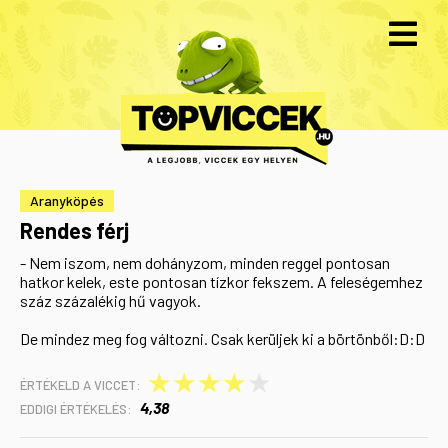
Aranyköpés
Rendes férj
‎- Nem iszom, nem dohányzom, minden reggel pontosan
hatkor kelek, este pontosan tízkor fekszem. A feleségemhez
száz százalékig hű vagyok.
De mindez meg fog változni. Csak kerüljek ki a börtönből:D:D
★
★
★
★
★
ÉRTÉKELD A VICCET:
4,38
EDDIGI ÉRTÉKELÉS: