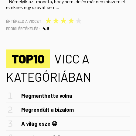
- Némelyik azt mondta, hogy nem, de én már nem hiszem el
ezeknek egy szavát sem...
★
★
★
★
★
ÉRTÉKELD A VICCET:
4,6
EDDIGI ÉRTÉKELÉS:
TOP10
VICC A
KATEGÓRIÁBAN
Megmenthette volna
Megrendült a bizalom
A világ esze 😀