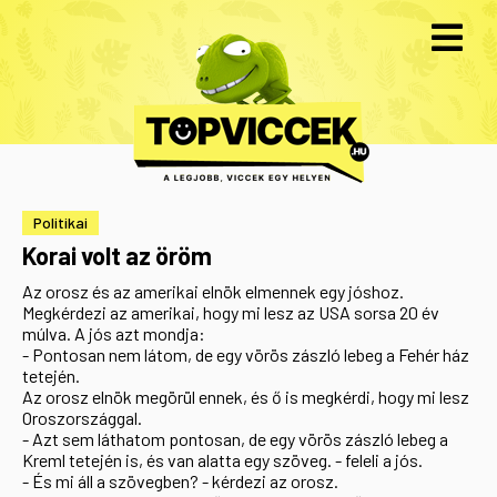
Politikai
Korai volt az öröm
Az orosz és az amerikai elnök elmennek egy jóshoz.
Megkérdezi az amerikai, hogy mi lesz az USA sorsa 20 év
múlva. A jós azt mondja:
- Pontosan nem látom, de egy vörös zászló lebeg a Fehér ház
tetején.
Az orosz elnök megörül ennek, és ő is megkérdi, hogy mi lesz
Oroszországgal.
- Azt sem láthatom pontosan, de egy vörös zászló lebeg a
Kreml tetején is, és van alatta egy szöveg. - feleli a jós.
- És mi áll a szövegben? - kérdezi az orosz.