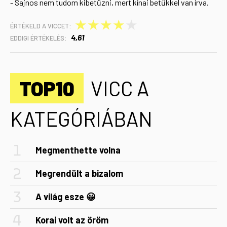
- Sajnos nem tudom kibetűzni, mert kínai betűkkel van írva.
★
★
★
★
★
ÉRTÉKELD A VICCET:
4,61
EDDIGI ÉRTÉKELÉS:
TOP10
VICC A
KATEGÓRIÁBAN
Megmenthette volna
Megrendült a bizalom
A világ esze 😀
Korai volt az öröm