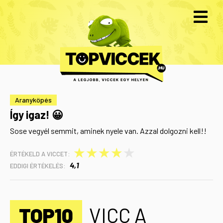
Aranyköpés
Így igaz! 😀
Sose vegyél semmit, aminek nyele van. Azzal dolgozni kell!!
★
★
★
★
★
ÉRTÉKELD A VICCET:
4,1
EDDIGI ÉRTÉKELÉS:
TOP10
VICC A