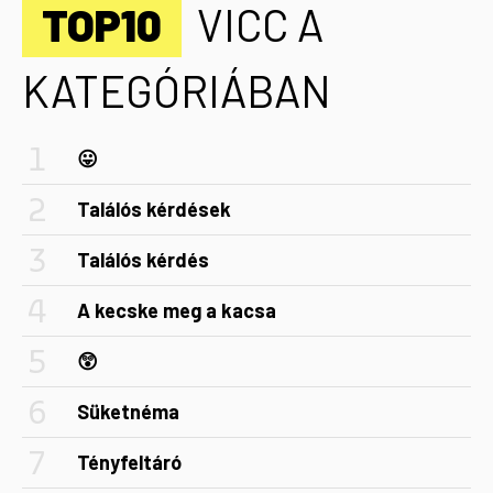
TOP10
VICC A
KATEGÓRIÁBAN
😛
Találós kérdések
Találós kérdés
A kecske meg a kacsa
😲
Süketnéma
Tényfeltáró