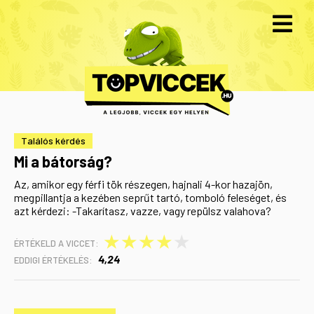
Találós kérdés
Mi a bátorság?
Az, amikor egy férfi tök részegen, hajnali 4-kor hazajön,
megpillantja a kezében seprűt tartó, tomboló feleséget, és
azt kérdezi: -Takarítasz, vazze, vagy repülsz valahova?
★
★
★
★
★
ÉRTÉKELD A VICCET:
4,24
EDDIGI ÉRTÉKELÉS: