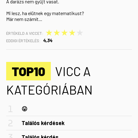
A darázs nem gyűjt vasat.
Mi lesz, ha elütnek egy matematikust?
Már nem számít...
★
★
★
★
★
ÉRTÉKELD A VICCET:
4,34
EDDIGI ÉRTÉKELÉS:
TOP10
VICC A
KATEGÓRIÁBAN
😛
Találós kérdések
Találós kérdés