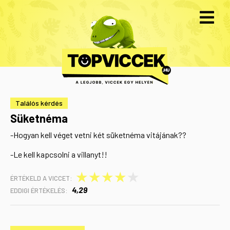
Találós kérdés
Süketnéma
-Hogyan kell véget vetni két süketnéma vitájának??
-Le kell kapcsolni a villanyt!!
★
★
★
★
★
ÉRTÉKELD A VICCET:
4,29
EDDIGI ÉRTÉKELÉS: