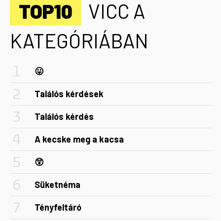
TOP10
VICC A
KATEGÓRIÁBAN
😛
Találós kérdések
Találós kérdés
A kecske meg a kacsa
😲
Süketnéma
Tényfeltáró