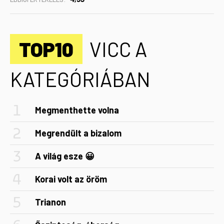
TOP10
VICC A
KATEGÓRIÁBAN
Megmenthette volna
Megrendült a bizalom
A világ esze 😀
Korai volt az öröm
Trianon