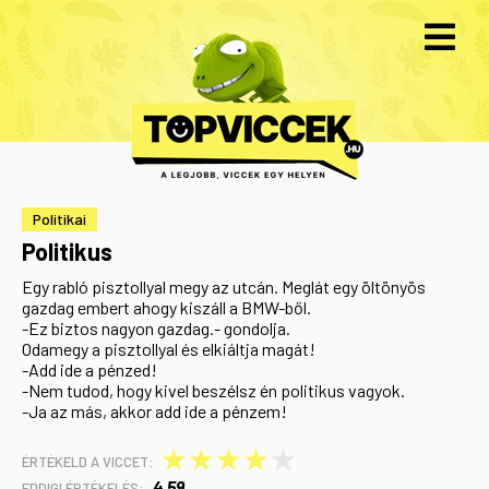
Politikai
Politikus
Egy rabló pisztollyal megy az utcán. Meglát egy öltönyös
gazdag embert ahogy kiszáll a BMW-ből.
-Ez biztos nagyon gazdag.- gondolja.
Odamegy a pisztollyal és elkiáltja magát!
-Add ide a pénzed!
-Nem tudod, hogy kivel beszélsz én politikus vagyok.
-Ja az más, akkor add ide a pénzem!
★
★
★
★
★
ÉRTÉKELD A VICCET:
4,59
EDDIGI ÉRTÉKELÉS: