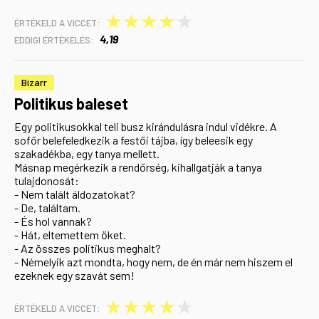
★
★
★
★
★
ÉRTÉKELD A VICCET:
4,19
EDDIGI ÉRTÉKELÉS:
Bizarr
Politikus baleset
Egy politikusokkal teli busz kirándulásra indul vidékre. A
sofőr belefeledkezik a festői tájba, így beleesik egy
szakadékba, egy tanya mellett.
Másnap megérkezik a rendőrség, kihallgatják a tanya
tulajdonosát:
- Nem talált áldozatokat?
- De, találtam.
- És hol vannak?
- Hát, eltemettem őket.
- Az összes politikus meghalt?
- Némelyik azt mondta, hogy nem, de én már nem hiszem el
ezeknek egy szavát sem!
★
★
★
★
★
ÉRTÉKELD A VICCET: