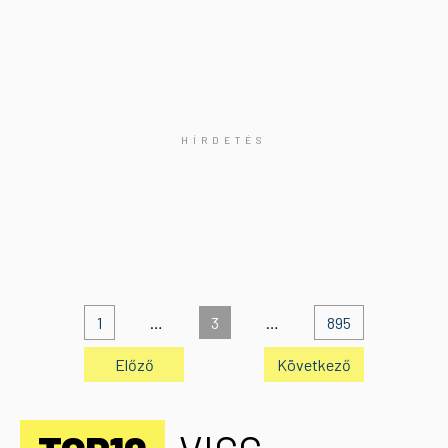
1
…
3
…
895
Előző
Következő