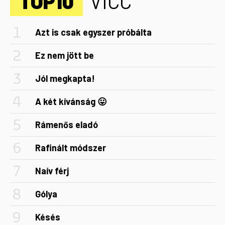
TOP10
VICC
Azt is csak egyszer próbálta
Ez nem jött be
Jól megkapta!
A két kívánság 😛
Rámenős eladó
Rafinált módszer
Naív férj
Gólya
Késés