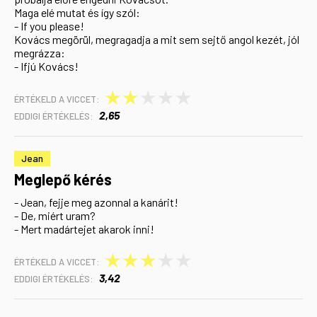
Maga elé mutat és így szól:
- If you please!
Kovács megörül, megragadja a mit sem sejtő angol kezét, jól
megrázza:
- Ifjú Kovács!
★
★
★
★
★
ÉRTÉKELD A VICCET:
2,65
EDDIGI ÉRTÉKELÉS:
Jean
Meglepő kérés
- Jean, fejje meg azonnal a kanárit!
- De, miért uram?
- Mert madártejet akarok inni!
★
★
★
★
★
ÉRTÉKELD A VICCET:
3,42
EDDIGI ÉRTÉKELÉS: