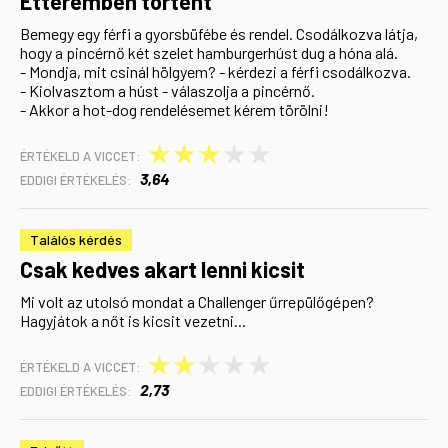
Étteremben történt
Bemegy egy férfi a gyorsbüfébe és rendel. Csodálkozva látja,
hogy a pincérnő két szelet hamburgerhúst dug a hóna alá.
- Mondja, mit csinál hölgyem? - kérdezi a férfi csodálkozva.
- Kiolvasztom a húst - válaszolja a pincérnő.
- Akkor a hot-dog rendelésemet kérem törölni!
★
★
★
★
★
ÉRTÉKELD A VICCET:
3,64
EDDIGI ÉRTÉKELÉS:
Találós kérdés
Csak kedves akart lenni kicsit
Mi volt az utolsó mondat a Challenger űrrepülőgépen?
Hagyjátok a nőt is kicsit vezetni...
★
★
★
★
★
ÉRTÉKELD A VICCET:
2,73
EDDIGI ÉRTÉKELÉS: