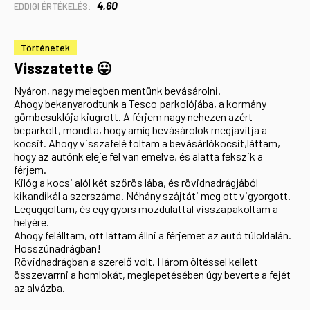
4,60
EDDIGI ÉRTÉKELÉS:
Történetek
Visszatette 😛
Nyáron, nagy melegben mentünk bevásárolni.
Ahogy bekanyarodtunk a Tesco parkolójába, a kormány
gömbcsuklója kiugrott. A férjem nagy nehezen azért
beparkolt, mondta, hogy amíg bevásárolok megjavítja a
kocsit. Ahogy visszafelé toltam a bevásárlókocsit,láttam,
hogy az autónk eleje fel van emelve, és alatta fekszik a
férjem.
Kilóg a kocsi alól két szőrös lába, és rövidnadrágjából
kikandikál a szerszáma. Néhány szájtáti meg ott vigyorgott.
Leguggoltam, és egy gyors mozdulattal visszapakoltam a
helyére.
Ahogy felálltam, ott láttam állni a férjemet az autó túloldalán.
Hosszúnadrágban!
Rövidnadrágban a szerelő volt. Három öltéssel kellett
összevarrni a homlokát, meglepetésében úgy beverte a fejét
az alvázba.