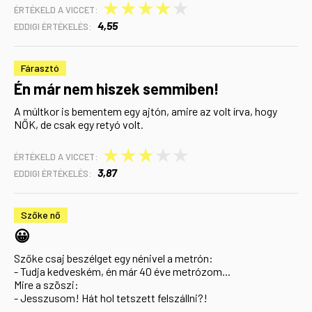
★
★
★
★
★
ÉRTÉKELD A VICCET:
4,55
EDDIGI ÉRTÉKELÉS:
Fárasztó
Én már nem hiszek semmiben!
A múltkor is bementem egy ajtón, amire az volt írva, hogy
NŐK, de csak egy retyó volt.
★
★
★
★
★
ÉRTÉKELD A VICCET:
3,87
EDDIGI ÉRTÉKELÉS:
Szőke nő
😀
Szőke csaj beszélget egy nénivel a metrón:
- Tudja kedveském, én már 40 éve metrózom...
Mire a szöszi:
- Jesszusom! Hát hol tetszett felszállni?!