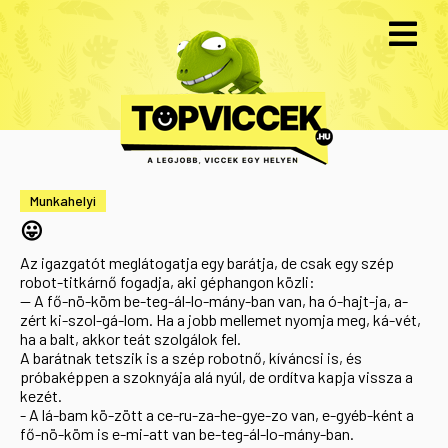
Munkahelyi
😛
Az igazgatót meglátogatja egy barátja, de csak egy szép
robot-titkárnő fogadja, aki géphangon közli:
-- A fő-nö-köm be-teg-ál-lo-mány-ban van, ha ó-hajt-ja, a-
zért ki-szol-gá-lom. Ha a jobb mellemet nyomja meg, ká-vét,
ha a balt, akkor teát szolgálok fel.
A barátnak tetszik is a szép robotnő, kíváncsi is, és
próbaképpen a szoknyája alá nyúl, de ordítva kapja vissza a
kezét.
- A lá-bam kö-zött a ce-ru-za-he-gye-zo van, e-gyéb-ként a
fő-nö-köm is e-mi-att van be-teg-ál-lo-mány-ban.