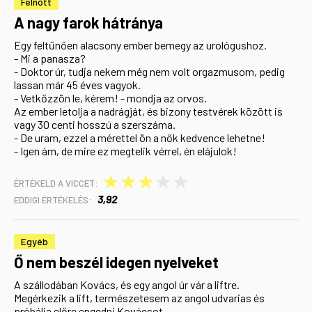
Felnőtt
A nagy farok hátránya
Egy feltűnően alacsony ember bemegy az urológushoz.
- Mi a panasza?
- Doktor úr, tudja nekem még nem volt orgazmusom, pedig
lassan már 45 éves vagyok.
- Vetkőzzön le, kérem! - mondja az orvos.
Az ember letolja a nadrágját, és bizony testvérek között is
vagy 30 centi hosszú a szerszáma.
- De uram, ezzel a mérettel ön a nők kedvence lehetne!
- Igen ám, de mire ez megtelik vérrel, én elájulok!
★
★
★
★
★
ÉRTÉKELD A VICCET:
3,92
EDDIGI ÉRTÉKELÉS:
Egyéb
Ő nem beszél idegen nyelveket
A szállodában Kovács, és egy angol úr vár a liftre.
Megérkezik a lift, természetesem az angol udvarias és
próbálja előre engedni Kovácsot.