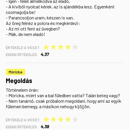
- Igen - feleli álmélkodva az eladó.
- A kiviből nyolcat kérek, az is ajándékba lesz. Egyenként
csomagolja be!
- Parancsoljon uram, készen is van.
Az öreg felnéz a polcra és megkérdezi:
- Az mi ott fent az üvegben?
- Mák, de nem eladó!
★
★
★
★
★
ÉRTÉKELD A VICCET:
4,37
EDDIGI ÉRTÉKELÉS:
Móricka
Megoldás
Történelem órán:
- Móricka, miért van a bal füledben vatta? Talán beteg vagy?
- Nem tanárnő, csak próbálom megoldani, hogy ami az egyik
fülemen bemegy, a másikon nehogy kijöjjön.
★
★
★
★
★
ÉRTÉKELD A VICCET:
4,38
EDDIGI ÉRTÉKELÉS: