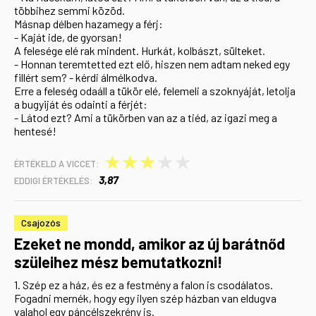
többihez semmi közöd.
Másnap délben hazamegy a férj:
- Kaját ide, de gyorsan!
A felesége elé rak mindent. Hurkát, kolbászt, sülteket.
- Honnan teremtetted ezt elő, hiszen nem adtam neked egy
fillért sem? - kérdi álmélkodva.
Erre a feleség odaáll a tükör elé, felemeli a szoknyáját, letolja
a bugyiját és odainti a férjét:
- Látod ezt? Ami a tükörben van az a tiéd, az igazi meg a
hentesé!
★
★
★
★
★
ÉRTÉKELD A VICCET:
3,87
EDDIGI ÉRTÉKELÉS:
Csajozós
Ezeket ne mondd, amikor az új barátnőd
szüleihez mész bemutatkozni!
1. Szép ez a ház, és ez a festmény a falon is csodálatos.
Fogadni mernék, hogy egy ilyen szép házban van eldugva
valahol egy páncélszekrény is.