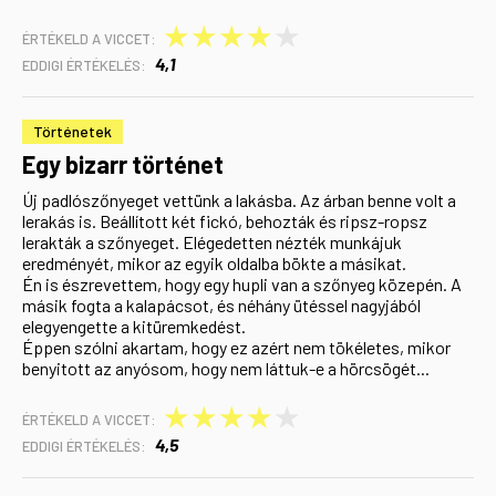
★
★
★
★
★
ÉRTÉKELD A VICCET:
4,1
EDDIGI ÉRTÉKELÉS:
Történetek
Egy bizarr történet
Új padlószőnyeget vettünk a lakásba. Az árban benne volt a
lerakás is. Beállított két fickó, behozták és ripsz-ropsz
lerakták a szőnyeget. Elégedetten nézték munkájuk
eredményét, mikor az egyik oldalba bökte a másikat.
Én is észrevettem, hogy egy hupli van a szőnyeg közepén. A
másik fogta a kalapácsot, és néhány ütéssel nagyjából
elegyengette a kitüremkedést.
Éppen szólni akartam, hogy ez azért nem tökéletes, mikor
benyitott az anyósom, hogy nem láttuk-e a hörcsögét...
★
★
★
★
★
ÉRTÉKELD A VICCET:
4,5
EDDIGI ÉRTÉKELÉS: