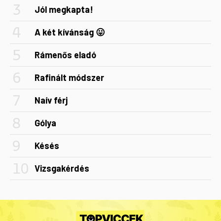
Jól megkapta!
A két kívánság 😛
Rámenős eladó
Rafinált módszer
Naív férj
Gólya
Késés
Vizsgakérdés