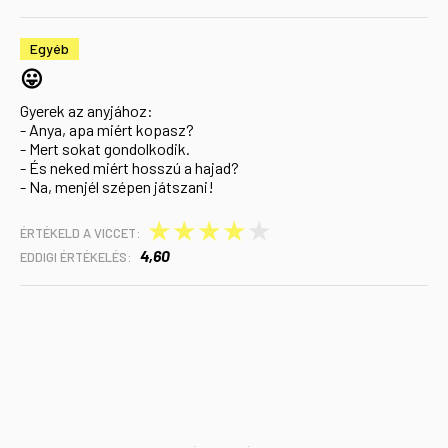
Egyéb
😛
Gyerek az anyjához:
- Anya, apa miért kopasz?
- Mert sokat gondolkodik.
- És neked miért hosszú a hajad?
- Na, menjél szépen játszani!
★
★
★
★
★
ÉRTÉKELD A VICCET:
4,60
EDDIGI ÉRTÉKELÉS: