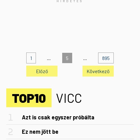
1
…
5
…
895
Előző
Következő
TOP10
VICC
Azt is csak egyszer próbálta
Ez nem jött be