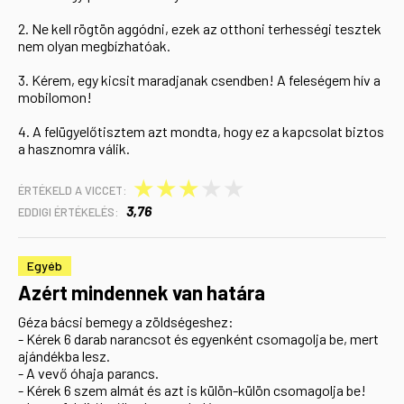
2. Ne kell rögtön aggódni, ezek az otthoni terhességi tesztek
nem olyan megbízhatóak.
3. Kérem, egy kicsit maradjanak csendben! A feleségem hív a
mobilomon!
4. A felügyelőtisztem azt mondta, hogy ez a kapcsolat biztos
a hasznomra válik.
★
★
★
★
★
ÉRTÉKELD A VICCET:
3,76
EDDIGI ÉRTÉKELÉS:
Egyéb
Azért mindennek van határa
Géza bácsi bemegy a zöldségeshez:
- Kérek 6 darab narancsot és egyenként csomagolja be, mert
ajándékba lesz.
- A vevő óhaja parancs.
- Kérek 6 szem almát és azt is külön-külön csomagolja be!