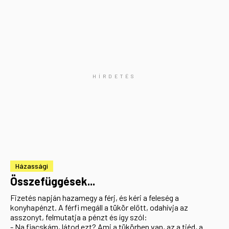
Házassági
Összefüggések...
Fizetés napján hazamegy a férj, és kéri a feleség a
konyhapénzt. A férfi megáll a tükör előtt, odahívja az
asszonyt, felmutatja a pénzt és így szól:
- Na fiacskám, látod ezt? Ami a tükörben van, az a tiéd, a