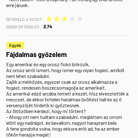
erre járunk.
★
★
★
★
★
ÉRTÉKELD A VICCET:
3,74
EDDIGI ÉRTÉKELÉS:
Egyéb
Fájdalmas győzelem
Egy amerikai és egy orosz fickó birkózik.
Az orosz arról ismert, hogy ismer egy olyan fogást, amiből
nem lehet szabadulni.
Zajlik a mérkőzés, egyszer csak az orosz alkalmazza a
fogást, rendesen összecsomagolja az amerikait.
Az amerikai edző arcába temeti a kezét, hisz elvesztették a
meccset, de ekkor hirtelen hatalmas üvöltést hall és az ő
versenyzőjét hirdetik ki győztesnek.
Az öltözőben kérdezi, hogy mi történt?
- Ahogy ott nem tudtam szabadulni, megláttam az orrom
előtt egy nadrágot, és bevallom, nagyot haraptam bele.
A fene gondolta volna, hogy ekkora erőt ad, ha az ember
tökön harapja magát!