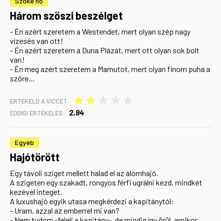
Szőke nő
Három szöszi beszélget
- Én azért szeretem a Westendet, mert olyan szép nagy
vízesés van ott!
- Én azért szeretem a Duna Plázát, mert ott olyan sok bolt
van!
- Én meg azért szeretem a Mamutot, mert olyan finom puha a
szőre...
★
★
★
★
★
ÉRTÉKELD A VICCET:
2,94
EDDIGI ÉRTÉKELÉS:
Egyéb
Hajótörött
Egy távoli sziget mellett halad el az álomhajó.
A szigeten egy szakadt, rongyos férfi ugrálni kezd, mindkét
kezével integet.
A luxushajó egyik utasa megkérdezi a kapitánytól:
- Uram, azzal az emberrel mi van?
- Nem tudom -feleli a kapitány-, de mindig így örül, amikor