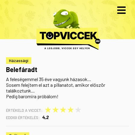
Házassági
Belefáradt
A feleségemmel 35 éve vagyunk házasok...
Sosem felejtem el azt a pillanatot, amikor először
találkoztunk...
Pedig baromira próbálom!
★
★
★
★
★
ÉRTÉKELD A VICCET:
4,2
EDDIGI ÉRTÉKELÉS: